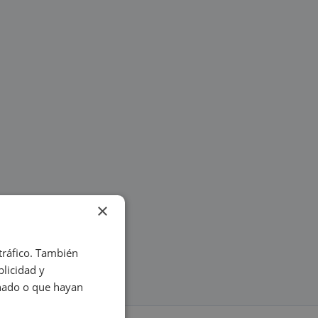
×
 tráfico. También
licidad y
onado o que hayan