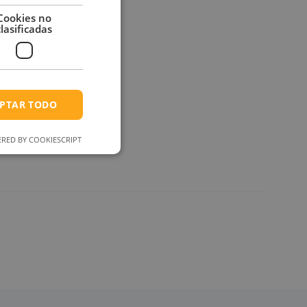
Cookies no
clasificadas
 en
paña,
 horaria
PTAR TODO
evas
RED BY COOKIESCRIPT