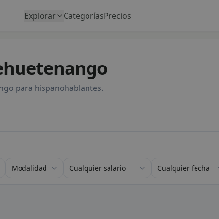
Explorar
Categorías
Precios
uehuetenango
go para hispanohablantes.
contrato
Filtrar por modalidad de trabajo
Filtrar por rango salarial
Filtrar por fecha 