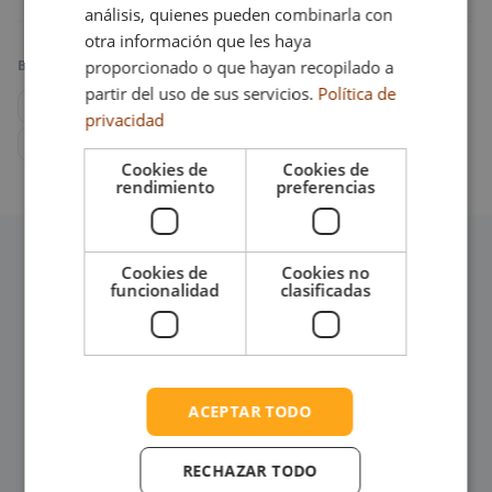
análisis, quienes pueden combinarla con
otra información que les haya
BUSCAR POR ESPECIALIDAD EN ESTA UBICACIÓN
proporcionado o que hayan recopilado a
partir del uso de sus servicios.
Política de
💻 Tecnología
📢 Marketing
🎨 Diseño
💰 Ventas
privacidad
📊 Finanzas
🎧 Soporte
Cookies de
Cookies de
rendimiento
preferencias
Cookies de
Cookies no
funcionalidad
clasificadas
ACEPTAR TODO
RECHAZAR TODO