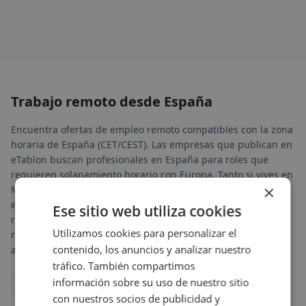
Trabajo remoto desde España
Encuentra ofertas de empleo remoto compatibles con la zona
horaria de España (CET/CEST). Las empresas que publican en
eTablon buscan profesionales en España para roles que
requieren solapamiento horario con Europa. Tanto si vives en
×
Madrid, Barcelona, Valencia, Sevilla o cualquier otra ciudad
española, accede a oportunidades de trabajo a distancia sin
Ese sitio web utiliza cookies
renunciar a tu ubicación. Descubre vacantes en tecnología,
Utilizamos cookies para personalizar el
marketing, diseño, finanzas y más sectores con condiciones
contenido, los anuncios y analizar nuestro
adaptadas al mercado español.
tráfico. También compartimos
información sobre su uso de nuestro sitio
Tech en España
Marketing en España
con nuestros socios de publicidad y